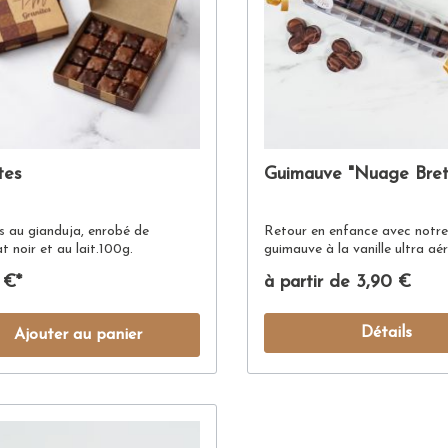
tes
Guimauve "Nuage Bret
s au gianduja, enrobé de
Retour en enfance avec notr
t noir et au lait.100g.
guimauve à la vanille ultra aé
enrobée de chocolat noir ou
 €*
à partir de 3,90 €
lait. Disponible en individuel o
réglette de 10 minis.
Détails
Ajouter au panier