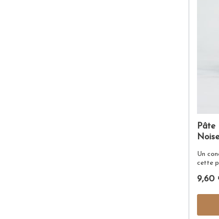
Pâte 
Noise
Un con
cette p
véritab
9,60 
délicie
gourma