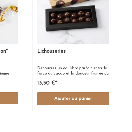
on"
Lichouseries
e
Découvrez un équilibre parfait entre la
rienne
force du cacao et la douceur fruitée du
caramel avec ces coques de chocolat
13,50 €*
u en
noir garnies de caramel aux fruits (
framboise, fruits exotiques, fraise,
kalamansi, pomme verte)
Ajouter au panier