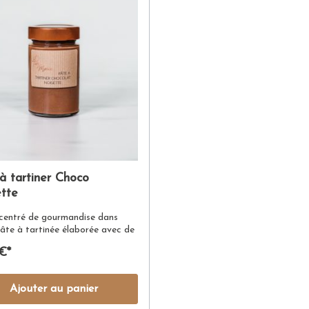
à tartiner Choco
tte
centré de gourmandise dans
âte à tartinée élaborée avec de
les noisettes du soleil et un
€*
ux chocolat au lait
nd.Poids net : 220G
Ajouter au panier